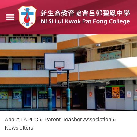
Skip
to
menu
main
content
Breadcrumb
About LKPFC
Parent-Teacher Association
Newsletters