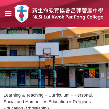
Skip
to
menu
main
content
Breadcrumb
Learning & Teaching
Curriculum
Personal,
Social and Humanities Education
Religious
Education (Christianity)