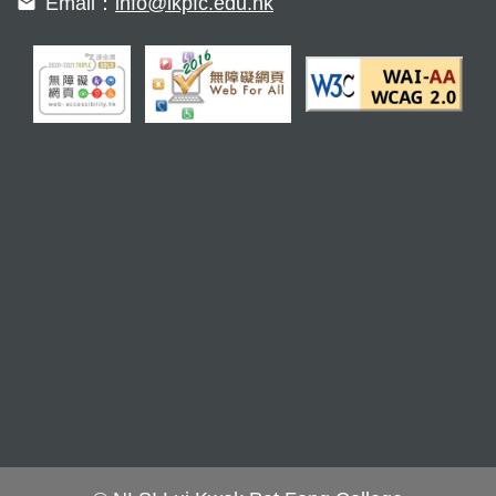
Email：
info@lkpfc.edu.hk