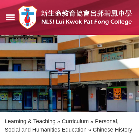
Skip
to
menu
main
content
Breadcrumb
Learning & Teaching
Curriculum
Personal,
Social and Humanities Education
Chinese History