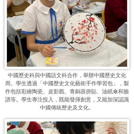
中國歷史科與中國語文科合作，舉辦中國歷史文化
周。學生透過「中國歷史文化藝術手作學習包」，製
作包括彩繪陶瓷、皮影戲、青銅器拼貼、油紙傘和臉
譜等。學生專注投入，既能發揮創意，又能加深認識
中國傳統歷史及文化。