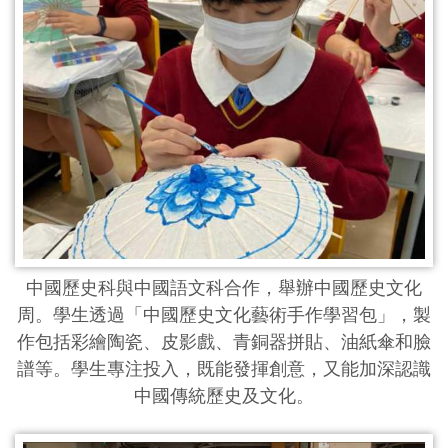
中國歷史科與中國語文科合作，舉辦中國歷史文化
周。學生透過「中國歷史文化藝術手作學習包」，製
作包括彩繪陶瓷、皮影戲、青銅器拼貼、油紙傘和臉
譜等。學生專注投入，既能發揮創意，又能加深認識
中國傳統歷史及文化。