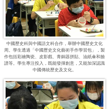
中國歷史科與中國語文科合作，舉辦中國歷史文化
周。學生透過「中國歷史文化藝術手作學習包」，製
作包括彩繪陶瓷、皮影戲、青銅器拼貼、油紙傘和臉
譜等。學生專注投入，既能發揮創意，又能加深認識
中國傳統歷史及文化。