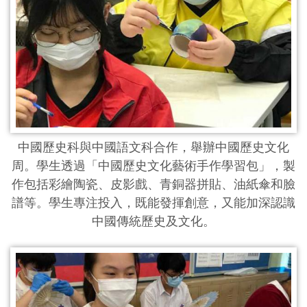
中國歷史科與中國語文科合作，舉辦中國歷史文化
周。學生透過「中國歷史文化藝術手作學習包」，製
作包括彩繪陶瓷、皮影戲、青銅器拼貼、油紙傘和臉
譜等。學生專注投入，既能發揮創意，又能加深認識
中國傳統歷史及文化。