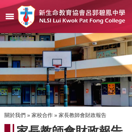
移
至
menu
主
內
容
導
關於我們
家校合作
家長教師會財政報告
航
家長教師會財政報告