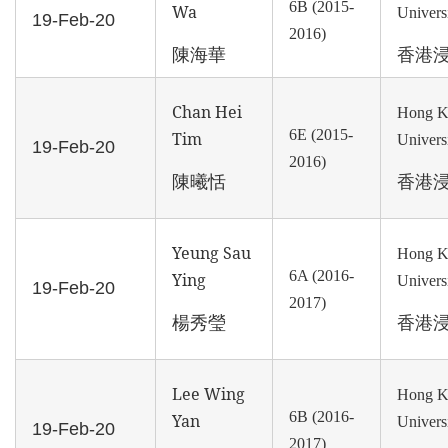
6B (2015-
Wa
Univers
19-Feb-20
2016)
陳海華
香港
Chan Hei
Hong K
6E (2015-
Tim
Univers
19-Feb-20
2016)
陳曦恬
香港
Yeung Sau
Hong K
6A (2016-
Ying
Univers
19-Feb-20
2017)
楊秀瑩
香港
Lee Wing
Hong K
6B (2016-
Yan
Univers
19-Feb-20
2017)