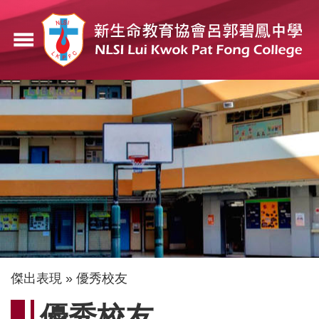
移
至
menu
主
內
容
導
傑出表現
優秀校友
航
優秀校友