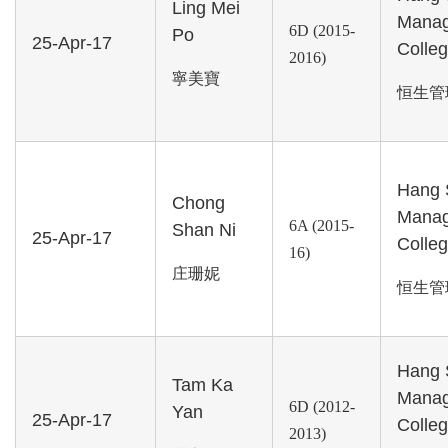
Ling Mei
Mana
6D (2015-
Po
25-Apr-17
Colle
2016)
寧美寶
恒生管
Hang 
Chong
Mana
6A (2015-
Shan Ni
25-Apr-17
Colle
16)
庄珊妮
恒生管
Hang 
Tam Ka
Mana
6D (2012-
Yan
25-Apr-17
Colle
2013)