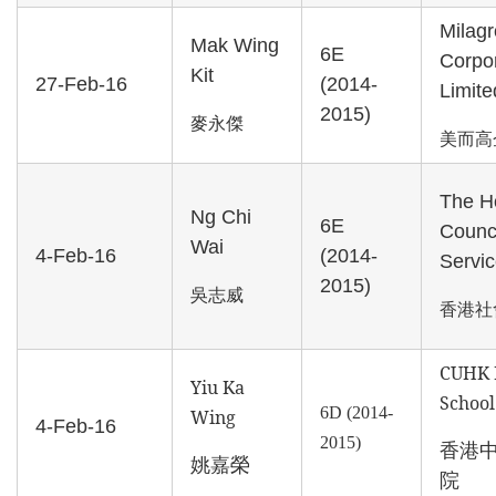
Milagr
Mak Wing
6E
Corpo
Kit
27-Feb-16
(2014-
Limite
2015)
麥永傑
美而高
The H
Ng Chi
6E
Counci
Wai
4-Feb-16
(2014-
Servi
2015)
吳志威
香港社
CUHK 
Yiu Ka
School
6
D
(2014-
Wing
4-Feb-16
2015)
香港
姚嘉榮
院