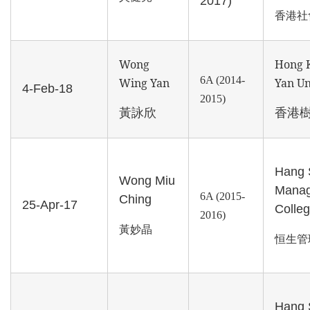
2017)
香港社
Wong
Hong 
6A (2014-
Wing Yan
Yan Un
4-Feb-18
2015)
黃詠欣
香港
Hang 
Wong Miu
Mana
6A (2015-
Ching
25-Apr-17
Colle
2016)
黃妙晶
恒生管
Hang 