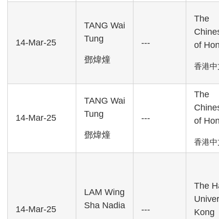
The
TANG Wai
Chines
Tung
14-Mar-25
---
of Ho
鄧煒燑
香港中
The
TANG Wai
Chines
Tung
14-Mar-25
---
of Ho
鄧煒燑
香港中
The H
LAM Wing
Univer
Sha Nadia
14-Mar-25
---
Kong