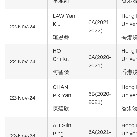
李麗如
香港
LAW Yan
Hong 
6A(2021-
Kiu
Univer
22-Nov-24
2022)
羅恩蕎
香港
HO
Hong 
6A(2020-
Chi Kit
Univer
22-Nov-24
2021)
何智傑
香港
CHAN
Hong 
6B(2020-
Pik Yan
Univer
22-Nov-24
2021)
陳碧欣
香港
AU SIin
Hong 
6A(2021-
Ping
Univer
22-Nov-24