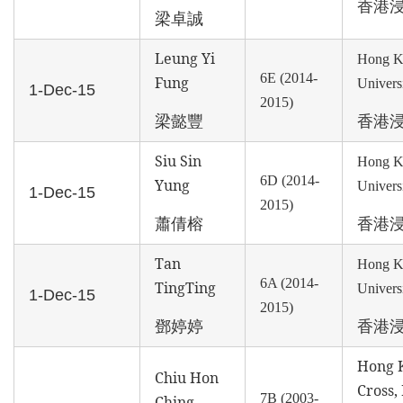
香港
梁卓誠
Leung Yi
Hong K
6E (2014-
Fung
Univers
1-Dec-15
2015)
梁懿豐
香港
Siu Sin
Hong K
6D (2014-
Yung
Univers
1-Dec-15
2015)
蕭倩榕
香港
Tan
Hong K
6A (2014-
TingTing
Univers
1-Dec-15
2015)
鄧婷婷
香港
Hong 
Chiu Hon
Cross
7B (2003-
Ching