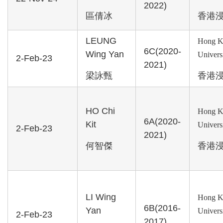
2022)
區倩冰
香港
LEUNG
Hong K
6C(2020-
Wing Yan
Univers
2-Feb-23
2021)
梁詠甄
香港
HO Chi
Hong K
6A(2020-
Kit
Univers
2-Feb-23
2021)
何智傑
香港
LI Wing
Hong K
6B(2016-
Yan
Univers
2-Feb-23
2017)