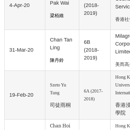
Pak Wai
4-Apr-20
(2018-
Servi
2019)
梁栢維
香港社
Milagr
Chan Tan
6B
Corpo
Ling
31-Mar-20
(2018-
Limite
2019)
陳丹鈴
美而高
Hong K
Szeto Yu
Univers
6A (2017-
Tung
Interna
19-Feb-20
2018)
司徒雨桐
香港
學院
Chan Hoi
Hong K