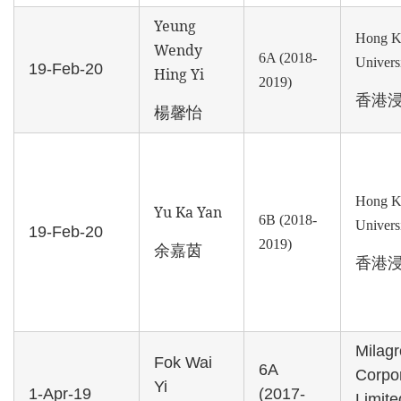
Yeung
Hong K
Wendy
6A (2018-
Univers
19-Feb-20
Hing Yi
2019)
香港
楊馨怡
Hong K
Yu Ka Yan
6B (2018-
Univers
19-Feb-20
2019)
余嘉茵
香港
Milagr
Fok Wai
6A
Corpo
Yi
1-Apr-19
(2017-
Limite