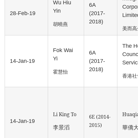
Wu Hiu
6A
Corpo
Yin
28-Feb-19
(2017-
Limite
2018)
胡曉燕
美而高
The H
Fok Wai
6A
Counci
Yi
14-Jan-19
(2017-
Servi
2018)
霍慧怡
香港社
Li King To
Huaqia
6E (2014-
14-Jan-19
2015)
李景滔
華僑