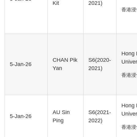
Kit
2021)
香港浸
Hong 
CHAN Pik
S6(2020-
Univer
5-Jan-26
Yan
2021)
香港浸
Hong 
AU Sin
S6(2021-
Univer
5-Jan-26
Ping
2022)
香港浸