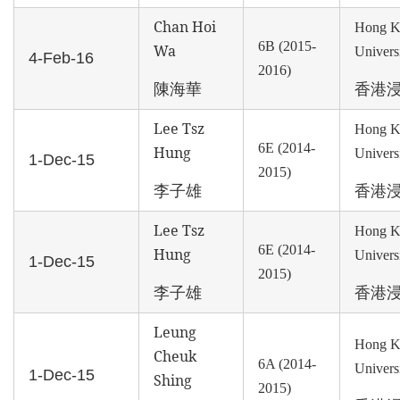
Chan Hoi
Hong K
6B (2015-
Wa
Univers
4-Feb-16
2016)
陳海華
香港
Lee Tsz
Hong K
6E (2014-
Hung
Univers
1-Dec-15
2015)
李子雄
香港
Lee Tsz
Hong K
6E (2014-
Hung
Univers
1-Dec-15
2015)
李子雄
香港
Leung
Hong K
Cheuk
6A (2014-
Univers
1-Dec-15
Shing
2015)