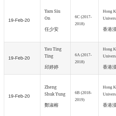
Yam Siu
Hong K
6C (2017-
On
Univers
19-Feb-20
2018)
任少安
香港
Yau Ting
Hong K
6A (2017-
Ting
Univers
19-Feb-20
2018)
邱婷婷
香港
Zheng
Hong K
6B (2018-
Shuk Yung
Univers
19-Feb-20
2019)
鄭淑榕
香港