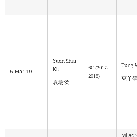
Yuen Shui
Tung 
6C (2017-
Kit
5-Mar-19
2018)
東華
袁瑞傑
Milagr