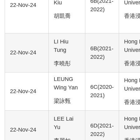
6B(2021-
Kiu
Univer
22-Nov-24
2022)
胡凱喬
香港
LI Hiu
Hong 
6B(2021-
Tung
Univer
22-Nov-24
2022)
李曉彤
香港
LEUNG
Hong 
6C(2020-
Wing Yan
Univer
22-Nov-24
2021)
梁詠甄
香港
LEE Lai
Hong 
6D(2021-
Yu
Univer
22-Nov-24
2022)