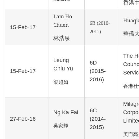
香港
Lam Ho
Huaqia
6B (2010-
Chuen
15-Feb-17
2011)
華僑
林浩泉
The H
Leung
6D
Counci
Chiu Yu
15-Feb-17
(2015-
Servi
2016)
梁超如
香港社
Milagr
6C
Ng Ka Fai
Corpo
27-Feb-16
(2014-
Limite
吳家輝
2015)
美而高