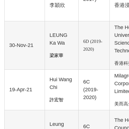
李穎欣
香港
The H
LEUNG
Univer
6D (
2019-
Ka Wa
Scien
30-Nov-21
2020
)
Techn
梁家華
香港科
Milagr
Hui Wang
6C
Corpo
Chi
19-Apr-21
(2019-
Limite
2020)
許宏智
美而高
The H
Leung
6C
Counci