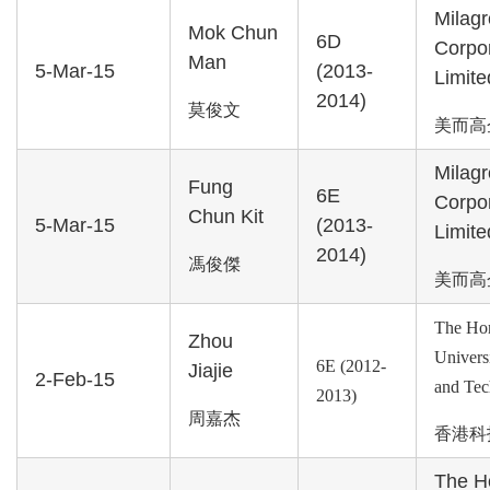
Milagr
Mok Chun
6D
Corpo
Man
5-Mar-15
(2013-
Limite
2014)
莫俊文
美而高
Milagr
Fung
6E
Corpo
Chun Kit
5-Mar-15
(2013-
Limite
2014)
馮俊傑
美而高
The Ho
Zhou
Univers
6E (2012-
Jiajie
2-Feb-15
and Tec
2013)
周嘉杰
香港科
The H