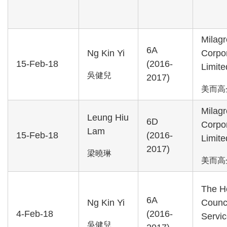
Milagr
6A
Ng Kin Yi
Corpo
15-Feb-18
(2016-
Limite
吳健兒
2017)
美而高
Milagr
Leung Hiu
6D
Corpo
Lam
15-Feb-18
(2016-
Limite
2017)
梁曉琳
美而高
The H
6A
Ng Kin Yi
Counci
4-Feb-18
(2016-
Servi
吳健兒