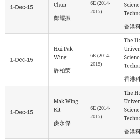
6E (2014-
Chun
Scienc
1-Dec-15
2015)
Techn
鄺耀振
香港
The H
Hui Pak
Univer
6E (2014-
Wing
Scienc
1-Dec-15
2015)
Techn
許柏荣
香港
The H
Mak Wing
Univer
6E (2014-
Kit
Scienc
1-Dec-15
2015)
Techn
麥永傑
香港