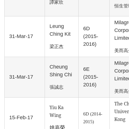
譚家欣
恒生管
Milagr
Leung
6D
Corpo
Ching Kit
31-Mar-17
(2015-
Limite
2016)
梁正杰
美而高
Milagr
Cheung
6E
Corpo
Shing Chi
31-Mar-17
(2015-
Limite
2016)
張誠志
美而高
The Ch
Yiu Ka
Univer
6D (2014-
Wing
15-Feb-17
Kong
2015)
姚嘉榮