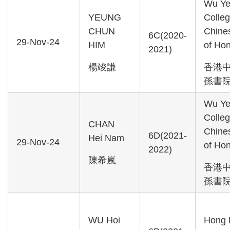
Wu Ye
YEUNG
Colle
CHUN
Chines
6C(2020-
29-Nov-24
HIM
of Ho
2021)
楊竣謙
香港
孫書
Wu Ye
Colle
CHAN
Chines
6D(2021-
Hei Nam
29-Nov-24
of Ho
2022)
陳希嵐
香港
孫書
WU Hoi
Hong 