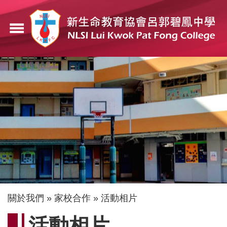
移
至
menu
主
內
容
導
關於我們
家校合作
活動相片
航
活動相片