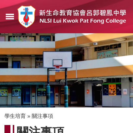
移
至
menu
主
內
容
導
學生培育
關注事項
航
關注事項