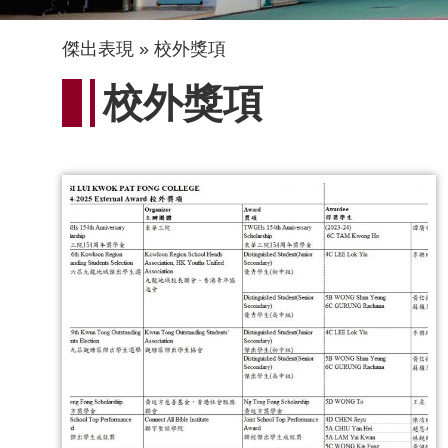
導
傑出表現
校外獎項
航
校外獎項
連
結