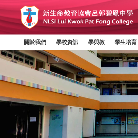
移
至
主
內
容
Main
關於我們
學校資訊
學與教
學生培育
navigation