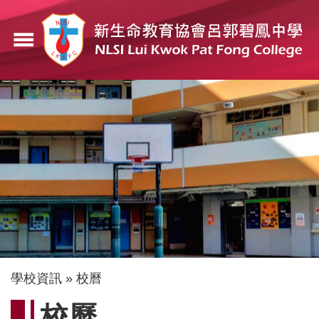
移
至
menu
主
內
容
導
學校資訊
校曆
航
校曆