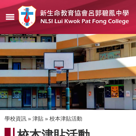
移
至
menu
主
內
容
導
學校資訊
津貼
校本津貼活動
航
校本津貼活動