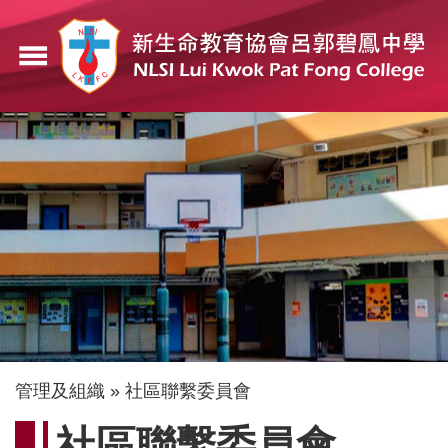
移
至
menu
主
內
容
導
管理及組織
社區聯繫委員會
航
社區聯繫委員會