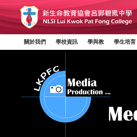
移
至
主
內
容
Main
關於我們
學校資訊
學與教
學生培育
navigation