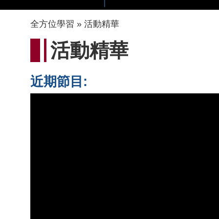
導
全方位學習
活動精華
航
活動精華
連
結
近期節目: