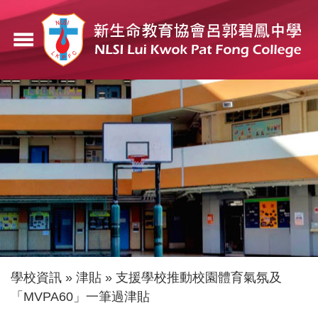
移
至
menu
主
內
容
導
學校資訊
津貼
支援學校推動校園體育氣氛及
「MVPA60」一筆過津貼
航