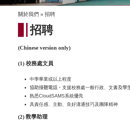
導
關於我們
招聘
航
招聘
連
結
(Chinese version only)
(1)
校務處文員
中學畢業或以上程度
協助接聽電話、
支援校務處一般行政、文書
及學
熟悉
CloudSAMS
系統
優先
具責任感、主動、良好溝通技巧及團隊精神
(2)
教學助理