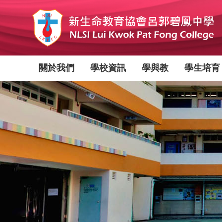
移
至
主
內
容
Main
關於我們
學校資訊
學與教
學生培育
navigation