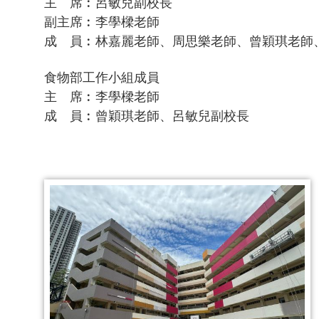
主 席︰呂敏兒副校長
副主席︰李學樑老師
成 員︰林嘉麗老師、周思樂老師、曾穎琪老師
食物部工作小組成員
主 席︰李學樑老師
成 員︰曾穎琪老師、呂敏兒副校長