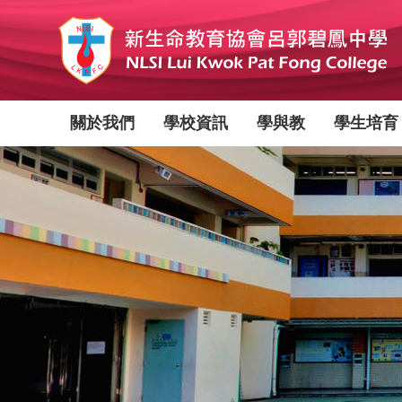
移
至
主
內
容
Main
關於我們
學校資訊
學與教
學生培育
navigation