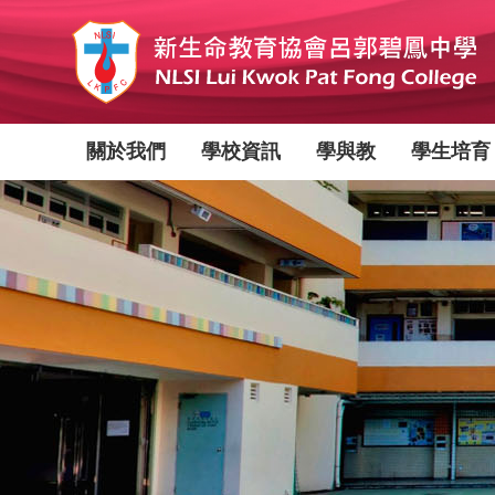
移
至
主
內
容
Main
關於我們
學校資訊
學與教
學生培育
navigation