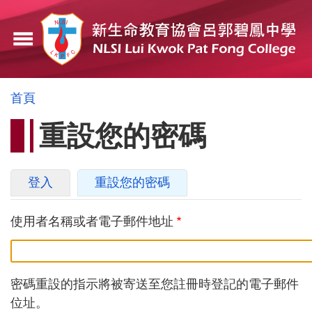
移
至
menu
主
內
容
導
首頁
航
重設您的密碼
連
結
主
登入
重設您的密碼
(作
要
用
中
使用者名稱或者電子郵件地址
索
頁
引
籤)
標
密碼重設的指示將被寄送至您註冊時登記的電子郵件
籤
位址。