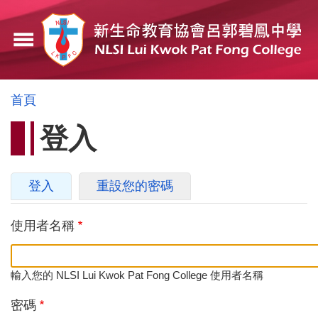
移
至
menu
主
內
容
導
首頁
航
登入
連
結
主
登入
(作
重設您的密碼
要
用
中
使用者名稱
索
頁
引
籤)
標
輸入您的 NLSI Lui Kwok Pat Fong College 使用者名稱
籤
密碼