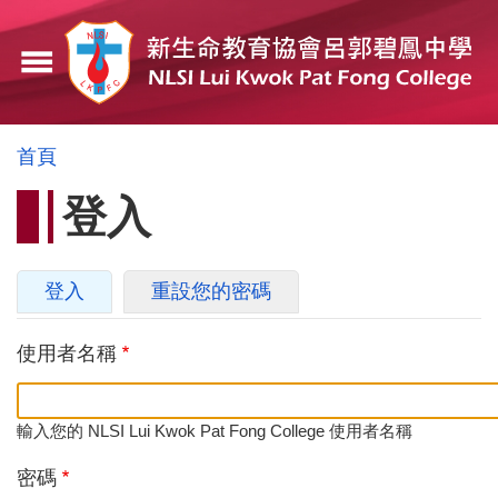
移
至
menu
主
內
容
導
首頁
航
登入
連
結
主
登入
(作
重設您的密碼
要
用
中
使用者名稱
索
頁
引
籤)
標
輸入您的 NLSI Lui Kwok Pat Fong College 使用者名稱
籤
密碼